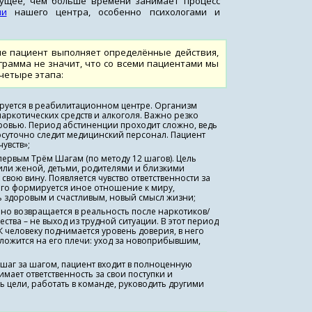
дущее, чем больше времени занимает процесс
ми
нашего центра, особенно психологами и
пе пациент выполняет определённые действия,
грамма не значит, что со всеми пациентами мы
 четыре этапа:
ируется в реабилитационном центре. Организм
аркотических средств и алкоголя. Важно резко
оровью. Период абстиненции проходит сложно, ведь
лосуточно следит медицинский персонал. Пациент
увств»;
первым Трём Шагам (по методу 12 шагов). Цель
 или женой, детьми, родителями и близкими
ою вину. Появляется чувство ответственности за
ого формируется иное отношение к миру,
 здоровым и счастливым, новый смысл жизни;
о возвращается в реальность после наркотиков/
ства – не выход из трудной ситуации. В этот период
 человеку поднимается уровень доверия, в него
ложится на его плечи: уход за новоприбывшим,
шаг за шагом, пациент входит в полноценную
имает ответственность за свои поступки и
 цели, работать в команде, руководить другими