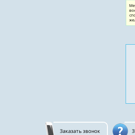
Ме
во
сп
же
Заказать звонок
З