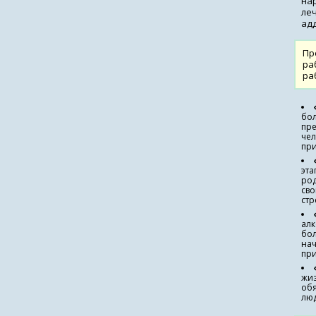
на
ле
ад
Пр
ра
ра
бол
пре
чел
при
эта
род
сво
стр
алк
бол
нач
при
жиз
обя
лю