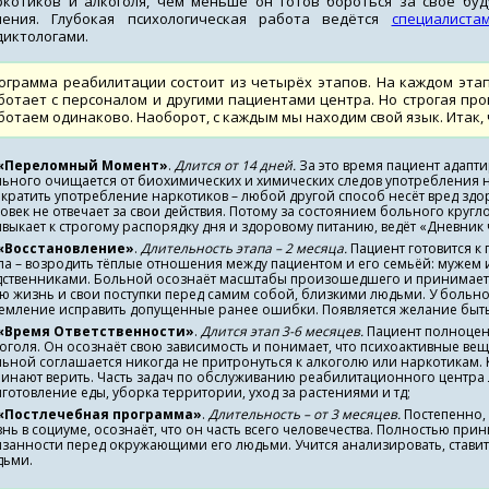
ркотиков и алкоголя, чем меньше он готов бороться за своё бу
чения. Глубокая психологическая работа ведётся
специалиста
диктологами.
ограмма реабилитации состоит из четырёх этапов. На каждом эта
ботает с персоналом и другими пациентами центра. Но строгая про
ботаем одинаково. Наоборот, с каждым мы находим свой язык. Итак,
«Переломный Момент»
.
Длится от 14 дней.
За это время пациент адапт
ьного очищается от биохимических и химических следов употребления н
кратить употребление наркотиков – любой другой способ несёт вред зд
овек не отвечает за свои действия. Потому за состоянием больного круг
выкает к строгому распорядку дня и здоровому питанию, ведёт «Дневник ч
«Восстановление»
.
Длительность этапа – 2 месяца.
Пациент готовится к 
па – возродить тёплые отношения между пациентом и его семьёй: мужем
ственниками. Больной осознаёт масштабы произошедшего и принимает св
ю жизнь и свои поступки перед самим собой, близкими людьми. У больн
емление исправить допущенные ранее ошибки. Появляется желание быть
«Время Ответственности»
.
Длится этап 3-6 месяцев.
Пациент полноценн
оголя. Он осознаёт свою зависимость и понимает, что психоактивные веще
ьной соглашается никогда не притронуться к алкоголю или наркотикам. К
инают верить. Часть задач по обслуживанию реабилитационного центра 
готовление еды, уборка территории, уход за растениями и тд;
«Постлечебная программа»
.
Длительность – от 3 месяцев.
Постепенно, 
нь в социуме, осознаёт, что он часть всего человечества. Полностью прин
занности перед окружающими его людьми. Учится анализировать, ставить
дьми.