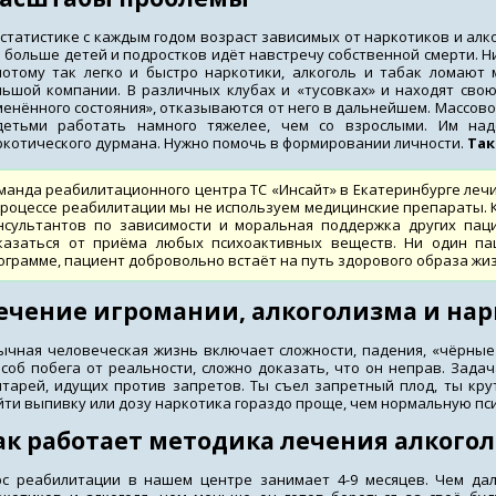
статистике с каждым годом возраст зависимых от наркотиков и алко
ё больше детей и подростков идёт навстречу собственной смерти. Н
потому так легко и быстро наркотики, алкоголь и табак ломают 
льшой компании. В различных клубах и «тусовках» и находят сво
менённого состояния», отказываются от него в дальнейшем. Массово
детьми работать намного тяжелее, чем со взрослыми. Им над
ркотического дурмана. Нужно помочь в формировании личности.
Так
манда реабилитационного центра ТС «Инсайт» в Екатеринбурге лечи
процессе реабилитации мы не используем медицинские препараты. К
нсультантов по зависимости и моральная поддержка других пац
казаться от приёма любых психоактивных веществ. Ни один па
ограмме, пациент добровольно встаёт на путь здорового образа жи
ечение игромании, алкоголизма и нар
ычная человеческая жизнь включает сложности, падения, «чёрные п
особ побега от реальности, сложно доказать, что он неправ. Зада
нтарей, идущих против запретов. Ты съел запретный плод, ты кру
йти выпивку или дозу наркотика гораздо проще, чем нормальную пс
ак работает методика лечения алкого
рс реабилитации в нашем центре занимает 4-9 месяцев. Чем да