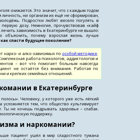
голя снижается. Это значит, что с каждым годом
и личность, ни организм их ещё не сформирован,
молодёжь. Подростки любят весело погулять в
ю первую дозу. Немногие, прочувствовав «кайф
 лечить зависимость в Екатеринбурге не вышло:
о объяснить, почему взрослая жизнь лучше
 как спасти будущее поколение?
т нарко- и алко-зависимых по
особой методике
.
омплексная работа психологов, аддиктологов и
иентов – вот что помогает больным навсегда
циент не остаётся без внимания. Работая по
зни и крепких семейных отношений.
комании в Екатеринбурге
олосы». Человеку, у которого уже есть лёгкий
ча усложняется тем, что общество культивирует
т. Ты не хочешь подрывать здоровье – слабак.
ихологическую поддержку.
лизма и наркомании?
льше пациент ушёл в мир сладостного тумана