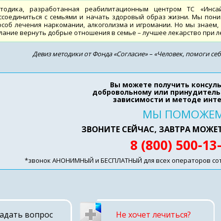
тодика, разработанная реабилитационным центром ТС «Инсай
ссоединиться с семьями и начать здоровый образ жизни. Мы пон
особ лечения наркомании, алкоголизма и игромании. Но мы знаем
лание вернуть добрые отношения в семье – лучшее лекарство при л
Девиз методики от Фонда «Согласие» – «Человек, помоги себе
Вы можете получить консул
добровольному или принудитель
зависимости и методе инт
МЫ ПОМОЖЕ
ЗВОНИТЕ СЕЙЧАС, ЗАВТРА МОЖЕ
8 (800) 500-13
*звонок АНОНИМНЫЙ и БЕСПЛАТНЫЙ для всех операторов сото
адать вопрос
Не хочет лечиться?