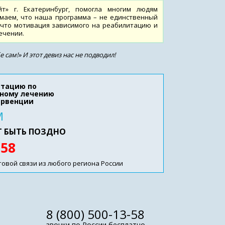
т» г. Екатеринбург, помогла многим людям
имаем, что наша программа – не единственный
, что мотивация зависимого на реабилитацию и
ечении.
 сам!» И этот девиз нас не подводил!
ьтацию по
ному лечению
ервенции
М
Т БЫТЬ ПОЗДНО
-58
вой связи из любого региона России
8 (800) 500-13-58
звонки по России бесплатно