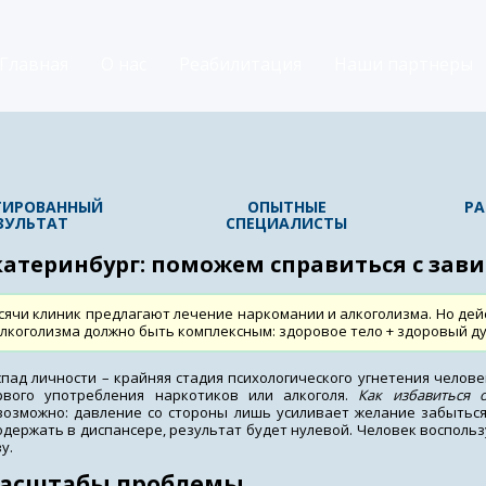
Главная
О нас
Реабилитация
Наши партнеры
ТИРОВАННЫЙ
ОПЫТНЫЕ
РА
ЗУЛЬТАТ
СПЕЦИАЛИСТЫ
катеринбург: поможем справиться с зав
сячи клиник предлагают лечение наркомании и алкоголизма. Но де
алкоголизма должно быть комплексным: здоровое тело + здоровый ду
спад личности – крайняя стадия психологического угнетения челове
рвого употребления наркотиков или алкоголя.
Как избавиться 
возможно: давление со стороны лишь усиливает желание забыться
одержать в диспансере, результат будет нулевой. Человек восполь
у.
асштабы проблемы