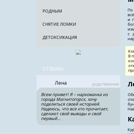
По 
РОДНЫМ
вс
и 
СНЯТИЕ ЛОМКИ
бо
из
с 
ДЕТОКСИКАЦИЯ
на
Ко
В 
ко
от
ОТЗЫВЫ
пр
Лена
Л
родственник
Всем привет! Я – наркоманка из
Об
города Магнитогорск, хочу
сп
поделиться своей историей.
бу
Надеюсь, что все кто прочитает,
На
сделают свой выводы и свой
К
первый...
Ку