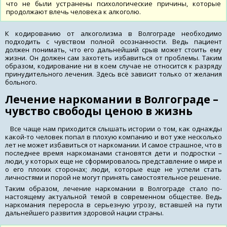
что не были устранены психологические причины, которые
продолжают влечь человека к алкоголю.
К кодированию от алкоголизма в Волгограде необходимо
подходить с чувством полной осознанности. Ведь пациент
должен понимать, что его дальнейший срыв может стоить ему
жизни. Он должен сам захотеть избавиться от проблемы. Таким
образом, кодирование ни в коем случае не относится к разряду
принудительного лечения. Здесь всё зависит только от желания
больного.
Лечение наркомании в Волгограде –
чувство свободы ценою в жизнь
Все чаще нам приходится слышать истории о том, как однажды
какой-то человек попал в плохую компанию и вот уже несколько
лет не может избавиться от наркомании. И самое страшное, что в
последнее время наркоманами становятся дети и подростки –
люди, у которых еще не сформировалось представление о мире и
о его плохих сторонах; люди, которые еще не успели стать
личностями и порой не могут принять самостоятельное решение.
Таким образом, лечение наркомании в Волгограде стало по-
настоящему актуальной темой в современном обществе. Ведь
наркомания переросла в серьезную угрозу, вставшей на пути
дальнейшего развития здоровой нации страны.