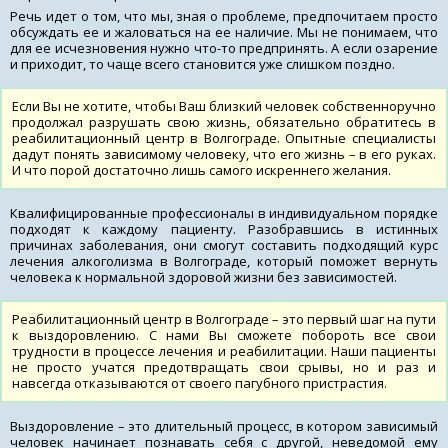
Речь идет о том, что мы, зная о проблеме, предпочитаем просто
обсуждать ее и жаловаться на ее наличие. Мы не понимаем, что
для ее исчезновения нужно что-то предпринять. А если озарение
и приходит, то чаще всего становится уже слишком поздно.
Если Вы не хотите, чтобы Ваш близкий человек собственноручно
продолжал разрушать свою жизнь, обязательно обратитесь в
реабилитационный центр в Волгограде. Опытные специалисты
дадут понять зависимому человеку, что его жизнь – в его руках.
И что порой достаточно лишь самого искреннего желания.
Квалифицированные профессионалы в индивидуальном порядке
подходят к каждому пациенту. Разобравшись в истинных
причинах заболевания, они смогут составить подходящий курс
лечения алкоголизма в Волгограде, который поможет вернуть
человека к нормальной здоровой жизни без зависимостей.
Реабилитационный центр в Волгограде – это первый шаг на пути
к выздоровлению. С нами Вы сможете побороть все свои
трудности в процессе лечения и реабилитации. Наши пациенты
не просто учатся предотвращать свои срывы, но и раз и
навсегда отказываются от своего пагубного пристрастия.
Выздоровление – это длительный процесс, в котором зависимый
человек начинает познавать себя с другой, неведомой ему